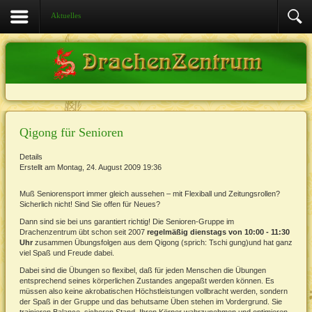
Aktuelles
Qigong für Senioren
Details
Erstellt am Montag, 24. August 2009 19:36
Muß Seniorensport immer gleich aussehen – mit Flexiball und Zeitungsrollen?
Sicherlich nicht! Sind Sie offen für Neues?
Dann sind sie bei uns garantiert richtig! Die Senioren-Gruppe im
Drachenzentrum übt schon seit 2007
regelmäßig dienstags von 10:00 - 11:30
Uhr
zusammen Übungsfolgen aus dem Qigong (sprich: Tschi gung)und hat ganz
viel Spaß und Freude dabei.
Dabei sind die Übungen so flexibel, daß für jeden Menschen die Übungen
entsprechend seines körperlichen Zustandes angepaßt werden können. Es
müssen also keine akrobatischen Höchstleistungen vollbracht werden, sondern
der Spaß in der Gruppe und das behutsame Üben stehen im Vordergrund. Sie
trainieren Balance, sicheren Stand, Ihren Körper wahrzunehmen und optimieren