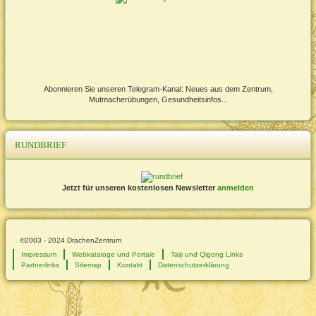
Abonnieren Sie unseren Telegram-Kanal: Neues aus dem Zentrum,
Mutmacherübungen, Gesundheitsinfos...
RUNDBRIEF
Jetzt für unseren kostenlosen Newsletter
anmelden
©2003 - 2024 DrachenZentrum
Impressum
Webkataloge und Portale
Taiji und Qigong Links
Partnerlinks
Sitemap
Kontakt
Datenschutzerklärung