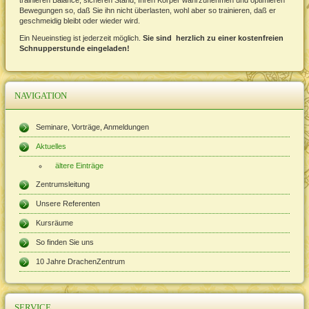
Bewegungen so, daß Sie ihn nicht überlasten, wohl aber so trainieren, daß er
geschmeidig bleibt oder wieder wird.
Ein Neueinstieg ist jederzeit möglich.
Sie sind herzlich zu einer kostenfreien
Schnupperstunde eingeladen!
NAVIGATION
Seminare, Vorträge, Anmeldungen
Aktuelles
ältere Einträge
Zentrumsleitung
Unsere Referenten
Kursräume
So finden Sie uns
10 Jahre DrachenZentrum
SERVICE