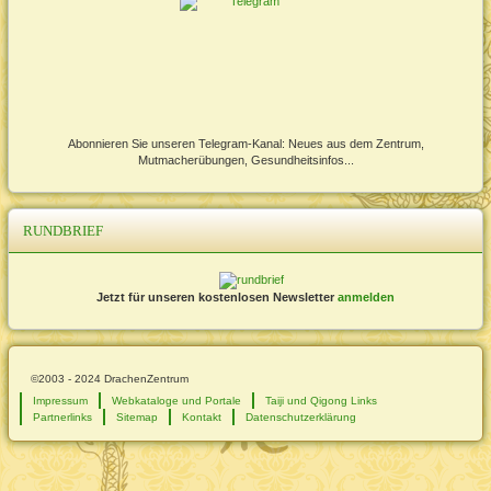
Abonnieren Sie unseren Telegram-Kanal: Neues aus dem Zentrum,
Mutmacherübungen, Gesundheitsinfos...
RUNDBRIEF
Jetzt für unseren kostenlosen Newsletter
anmelden
©2003 - 2024 DrachenZentrum
Impressum
Webkataloge und Portale
Taiji und Qigong Links
Partnerlinks
Sitemap
Kontakt
Datenschutzerklärung