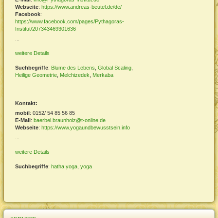
Webseite
:
https://www.andreas-beutel.de/de/
Facebook
:
https://www.facebook.com/pages/Pythagoras-
Institut/207343469301636
...
weitere Details
Suchbegriffe
:
Blume des Lebens
,
Global Scaling
,
Heilige Geometrie
,
Melchizedek
,
Merkaba
Kontakt:
mobil
: 0152/ 54 85 56 85
E-Mail
:
baerbel.braunholz@t-online.de
Webseite
:
https://www.yogaundbewusstsein.info
...
weitere Details
Suchbegriffe
:
hatha yoga
,
yoga