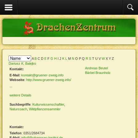
A
B
C
D
E
F
G
H
I
J
K
L
M
N
O
P
Q
R
S
T
U
V
W
X
Y
Z
Dariusz K.
Balejko
Andreas
Beutel
Kontakt:
Bärbel
Braunholz
E-Mail
:
kontakt@gruener-zweig.info
Webseite
:
http://www.gruener-zweig.info/
...
weitere Details
Suchbegriffe
:
Kulturwissenschaftler
,
Naturcoach
,
Wildpflanzensammler
Kontakt:
Telefon
: 0351/2684734
E-Mail
:
info@Pythagoras-Institut.de