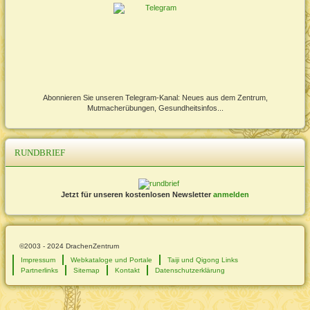
Abonnieren Sie unseren Telegram-Kanal: Neues aus dem Zentrum,
Mutmacherübungen, Gesundheitsinfos...
RUNDBRIEF
Jetzt für unseren kostenlosen Newsletter
anmelden
©2003 - 2024 DrachenZentrum
Impressum
Webkataloge und Portale
Taiji und Qigong Links
Partnerlinks
Sitemap
Kontakt
Datenschutzerklärung