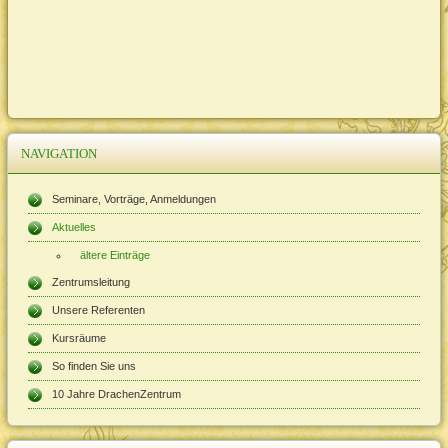
NAVIGATION
Seminare, Vorträge, Anmeldungen
Aktuelles
ältere Einträge
Zentrumsleitung
Unsere Referenten
Kursräume
So finden Sie uns
10 Jahre DrachenZentrum