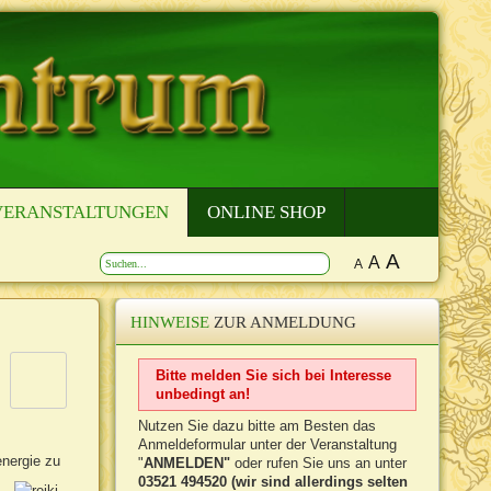
VERANSTALTUNGEN
ONLINE SHOP
A
A
A
HINWEISE
ZUR ANMELDUNG
Bitte melden Sie sich bei Interesse
unbedingt an!
Nutzen Sie dazu bitte am Besten das
Anmeldeformular unter der Veranstaltung
energie zu
"
ANMELDEN"
oder rufen Sie uns an unter
03521 494520 (wir sind allerdings selten