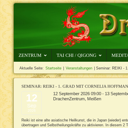
ZENTRUM
TAI CHI / QIGONG
MEDIT
Aktuelle Seite:
Startseite
|
Veranstaltungen
|
Seminar: REIKI - 1
SEMINAR:
REIKI - 1. GRAD MIT CORNELIA HOFFMA
12 September 2026
09:00
-
13 Septemb
12
DrachenZentrum, Meißen
Sep
2026
Reiki ist eine alte asiatische Heilkunst, die in Japan (wieder) 
übertragen und Selbstheilungskräfte zu aktivieren.
In diesem 2 T