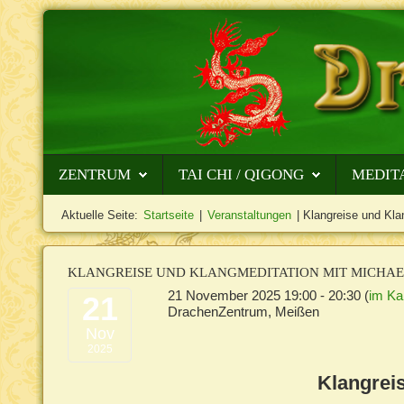
ZENTRUM
TAI CHI / QIGONG
MEDIT
Aktuelle Seite:
Startseite
|
Veranstaltungen
|
Klangreise und Kla
KLANGREISE
UND KLANGMEDITATION MIT MICHA
21 November 2025
19:00
-
20:30
(
im Ka
21
DrachenZentrum, Meißen
Nov
2025
Klangrei