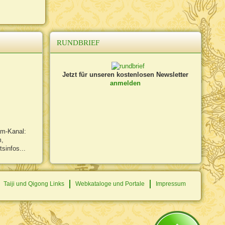
RUNDBRIEF
Jetzt für unseren kostenlosen Newsletter
anmelden
am-Kanal:
m,
sinfos...
Taiji und Qigong Links
Webkataloge und Portale
Impressum