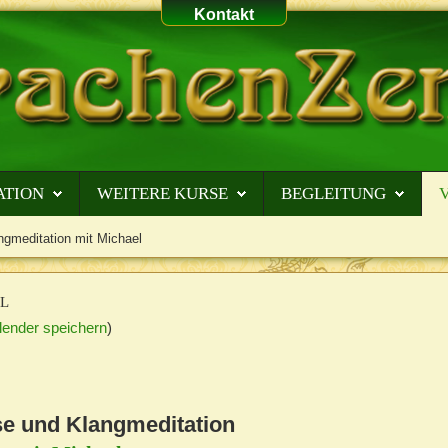
Kontakt
ATION
WEITERE KURSE
BEGLEITUNG
ngmeditation mit Michael
EL
lender speichern
)
se und Klangmeditation