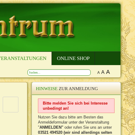
VERANSTALTUNGEN
ONLINE SHOP
A
A
A
HINWEISE
ZUR ANMELDUNG
Bitte melden Sie sich bei Interesse
unbedingt an!
Nutzen Sie dazu bitte am Besten das
Anmeldeformular unter der Veranstaltung
"
ANMELDEN"
oder rufen Sie uns an unter
03521 494520 (wir sind allerdings selten