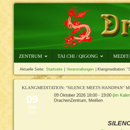
ZENTRUM
TAI CHI / QIGONG
MEDIT
Aktuelle Seite:
Startseite
|
Veranstaltungen
|
Klangmeditation: "
KLANGMEDITATION:
"SILENCE MEETS HANDPAN" M
09 Oktober 2026
18:00
-
19:00
(
im Kale
09
DrachenZentrum, Meißen
Okt
2026
SILEN