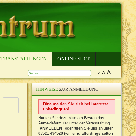
VERANSTALTUNGEN
ONLINE SHOP
A
A
A
HINWEISE
ZUR ANMELDUNG
Bitte melden Sie sich bei Interesse
unbedingt an!
Nutzen Sie dazu bitte am Besten das
Anmeldeformular unter der Veranstaltung
"
ANMELDEN"
oder rufen Sie uns an unter
03521 494520 (wir sind allerdings selten