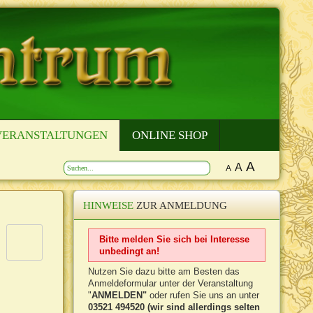
VERANSTALTUNGEN
ONLINE SHOP
A
A
A
HINWEISE
ZUR ANMELDUNG
Bitte melden Sie sich bei Interesse
unbedingt an!
Nutzen Sie dazu bitte am Besten das
Anmeldeformular unter der Veranstaltung
"
ANMELDEN"
oder rufen Sie uns an unter
03521 494520 (wir sind allerdings selten