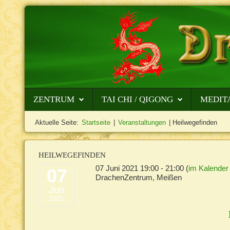
ZENTRUM
TAI CHI / QIGONG
MEDIT
Aktuelle Seite:
Startseite
|
Veranstaltungen
|
Heilwegefinden
HEILWEGEFINDEN
07 Juni 2021
19:00
-
21:00
(
im Kalender
07
DrachenZentrum, Meißen
Jun
2021