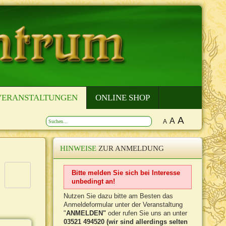
VERANSTALTUNGEN
ONLINE SHOP
A
A
A
HINWEISE
ZUR ANMELDUNG
Bitte melden Sie sich bei Interesse
unbedingt an!
Nutzen Sie dazu bitte am Besten das
Anmeldeformular unter der Veranstaltung
"
ANMELDEN"
oder rufen Sie uns an unter
03521 494520 (wir sind allerdings selten