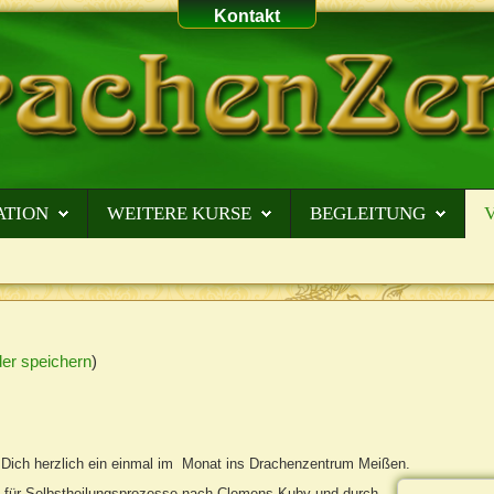
Kontakt
ATION
WEITERE KURSE
BEGLEITUNG
er speichern
)
h Dich herzlich ein einmal im Monat ins Drachenzentrum Meißen.
e für Selbstheilungsprozesse nach Clemens Kuby und durch