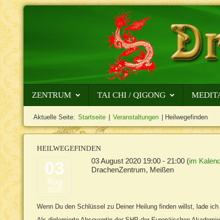
ZENTRUM
TAI CHI / QIGONG
MEDIT
Aktuelle Seite:
Startseite
|
Veranstaltungen
|
Heilwegefinden
HEILWEGEFINDEN
03 August 2020
19:00
-
21:00
(
im Kalend
03
DrachenZentrum, Meißen
Aug
2020
Wenn Du den Schlüssel zu Deiner Heilung finden willst, lade ic
Als diplomierte Absoventin der SHP der Europäischen Akademi