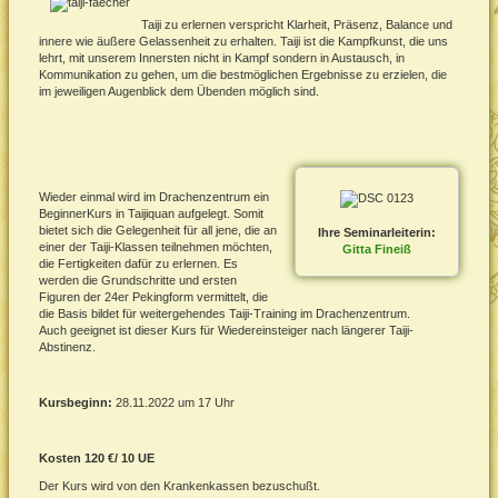
Taiji zu erlernen verspricht Klarheit, Präsenz, Balance und
innere wie äußere Gelassenheit zu erhalten. Taiji ist die Kampfkunst, die uns
lehrt, mit unserem Innersten nicht in Kampf sondern in Austausch, in
Kommunikation zu gehen, um die bestmöglichen Ergebnisse zu erzielen, die
im jeweiligen Augenblick dem Übenden möglich sind.
Wieder einmal wird im Drachenzentrum ein
BeginnerKurs in Taijiquan aufgelegt. Somit
bietet sich die Gelegenheit für all jene, die an
Ihre Seminarleiterin:
einer der Taiji-Klassen teilnehmen möchten,
Gitta Fineiß
die Fertigkeiten dafür zu erlernen. Es
werden die Grundschritte und ersten
Figuren der 24er Pekingform vermittelt, die
die Basis bildet für weitergehendes Taiji-Training im Drachenzentrum.
Auch geeignet ist dieser Kurs für Wiedereinsteiger nach längerer Taiji-
Abstinenz.
Kursbeginn:
28.11.2022 um 17 Uhr
Kosten 120 €/ 10 UE
Der Kurs wird von den Krankenkassen bezuschußt.