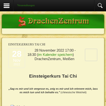
Veranstaltungen
EINSTEIGERKURS
TAI CHI
28 November 2022
17:00
-
28
18:30
(
im Kalender speichern
)
DrachenZentrum, Meißen
Nov
2022
Einsteigerkurs Tai Chi
„Sag es mir und ich vergesse es, zeig es mir und ich erinnere mich, lass
es mich tun und ich behalte es."
(chinesische Weisheit)