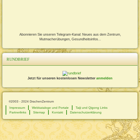
Abonnieren Sie unseren Telegram-Kanal: Neues aus dem Zentrum,
Mutmacherübungen, Gesundheitsinfos...
RUNDBRIEF
Jetzt für unseren kostenlosen Newsletter
anmelden
©2003 - 2024 DrachenZentrum
Impressum
Webkataloge und Portale
Taiji und Qigong Links
Partnerlinks
Sitemap
Kontakt
Datenschutzerklärung